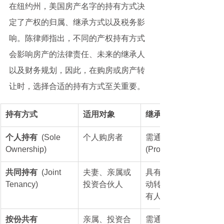
在纽约州，美国房产名字的持有方式决
定了产权的归属、继承方式以及税务影
响。陈律师指出，不同的产权持有方式
会影响房产的法律责任、未来的继承人
以及财务规划，因此，在购房或房产转
让时，选择合适的持有方式至关重要。
持有方式
适用对象
继承方式
个人持有
  (Sole 
个人购房者
需通过遗嘱认证 
Ownership)
(Probate)
共同持有 
 (Joint 
夫妻、亲属或
具有生存权，自
Tenancy)
投资合伙人
动转移给存活持
有人
按份共有
亲属、投资合
需通过遗嘱或继