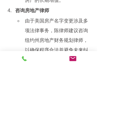
房产的长期增值。
咨询房地产律师
由于美国房产名字变更涉及多
项法律事务，陈律师建议咨询
纽约州房地产财务规划律师，
以确保程序合法并避免未来纠
纷。
五、结论 - 
美国房产名字的法律
与财务解析
在纽约州，美国房产名字的登记和变更
是房产管理中的重要环节。选择合适的
产权持有方式、遵循正确的法律程序，
并合理规划税务，可以确保房产权益的
顺利过渡。陈律师指出，无论是购房