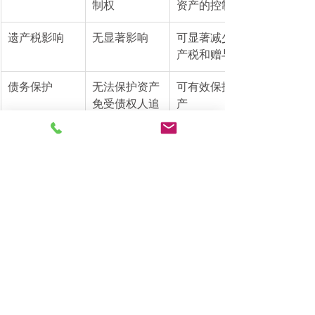
制权
资产的控制权
遗产税影响
无显著影响
可显著减少遗
产税和赠与税
债务保护
无法保护资产
可有效保护资
免受债权人追
产
索
稳定性
灵活但易受委
稳定但缺乏灵
托人变动影响
活性
结论 - Revocable Trust 是什么？
通过以上分析，我们可以清楚地回
答“Revocable Trust 是什么”。它是一种
灵活、高效的资产管理和遗产规划工
具，适合希望在生前保持资产控制权，