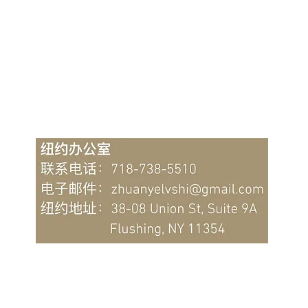
信托财产所有权人是谁？纽约
不动
联系信托律师
陈律师详解信托法律中的产权
法律
归属问题