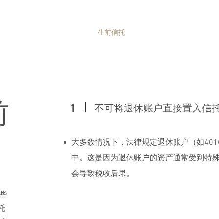
主页
生前信托
白卡信托
专项
前
不可将退休账户直接置入信
1
大多数情况下，法律规定退休账户（如401(
中。这是因为退休账户的资产通常受到特
会导致税收后果。
一些
托