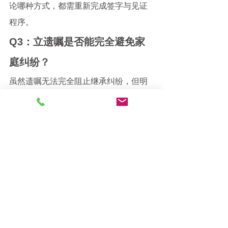
论哪种方式，都需重新完成签字与见证
程序。
Q3：立遗嘱是否能完全避免家
庭纠纷？
虽然遗嘱无法完全阻止继承纠纷，但明
确、合法的遗嘱可显著减少冲突。若资
产结构复杂，可考虑设立信托配合遗嘱
使用。
Q4：怎样立遗嘱才能最大限度
避免家庭纠纷？
USxintuo.com
 陈律师建议，确保遗嘱语
言准确、分配清晰，尤其是对复杂财产
进行明确说明。避免使用模糊用语