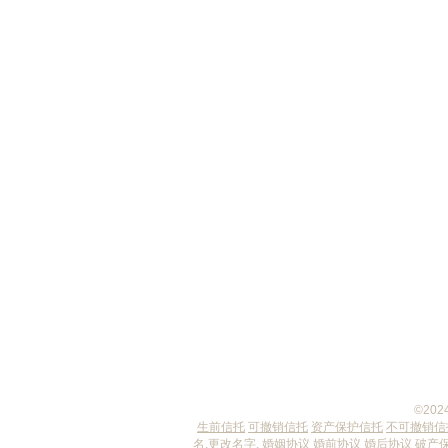
如何把房产传给子女？生前赠
与、遗嘱继承与生前信托的比
较
©20
生前信托
可撤销信托
资产保护信托
不可撤销信
名
,
更改名字
,
婚姻协议
婚前协议
婚后协议
破产