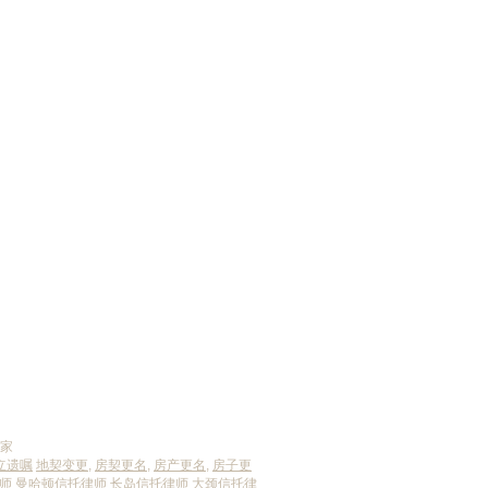
产信托是什么？详解信托
框架与实务运作
专家
立遗嘱
地契变更
,
房契更名
,
房产更名
,
房子更
师
曼哈顿信托律师
长岛信托律师
大颈信托律