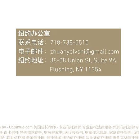
信托财产所有权人是谁？纽约
不动
联系信托律师
陈律师详解信托法律中的产权
法律
归属问题
返回顶部
24 by - USxintuo.com 美国信托律师 - 专业信托律师 专业信托法律服务 您的信托法律
托
白卡信托
特殊需求信托
,
财务授权书
,
医疗授权书
,
财富传承规划
,
家庭信托管理
,
设
保护
,
联系信托网
,
美国信托网
,
信托律师
纽约信托律师
法拉盛信托律师
布鲁克林信托律