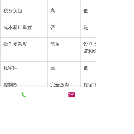
税务负担
高
低
成本基础重置
否
是
操作复杂度
简单
设立遗嘱相对简单，遗
证和继承较为复杂
私密性
高
低
控制权
完全放弃
保留控制权
五、律师建议：如何制定
最适合您家庭的传承策略