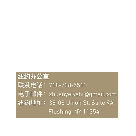
信托财产所有权人是谁？纽约
不动
联系信托律师
陈律师详解信托法律中的产权
法律
归属问题