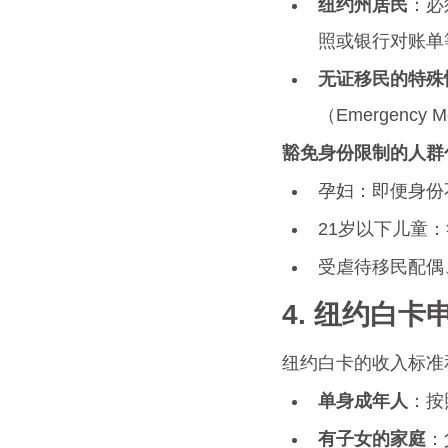
纽约州居民
：必
照或银行对账单
无证移民的特殊
（Emergency
豁免身份限制的人群
孕妇：即便身份
21岁以下儿童：符
受虐待移民配偶
4. 纽约白
纽约白卡的收入标准
单身成年人
：按
有子女的家庭
：