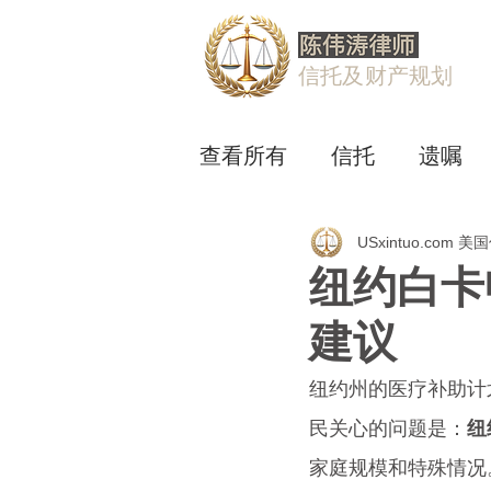
信托及财产规划
查看所有
信托
遗嘱
USxintuo.com 
纽约白卡
建议
纽约州的医疗补助计划
民关心的问题是：
纽
家庭规模和特殊情况。U