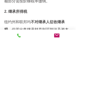
额部分需按阶梯税率缴纳。
2. 继承所得税
纽约州和联邦均
不对继承人征收继承
税
，但若出售继承财产则可能涉及资本
利得税。
八、纽约华人家庭建议与
规划方案
陈律师在多年纽约华人社区执业中发
现，许多移民家庭未重视“遗产继承顺序
及分配”规划，导致后期家族纠纷频发。
为此，USxintuo.com 陈律师建议采取以
下做法：