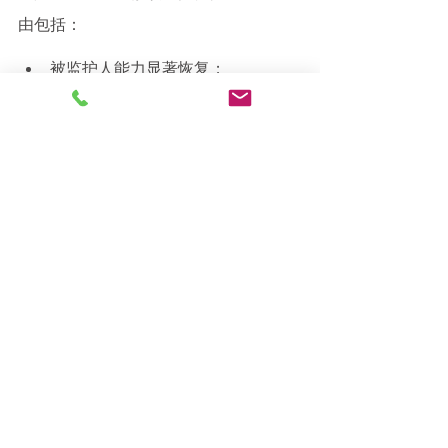
由包括：
被监护人能力显著恢复；
监护人死亡、失能或不当行为；
监护关系不再符合最佳利益；
家庭结构发生重大变化。
申请时需提交支持性文件，如医师评
估、社工报告、监护履职记录等。法院
将安排听证并裁定是否继续、解除或重
新指派。
九、Article 17A 成人监护
的实际操作费用与时间周