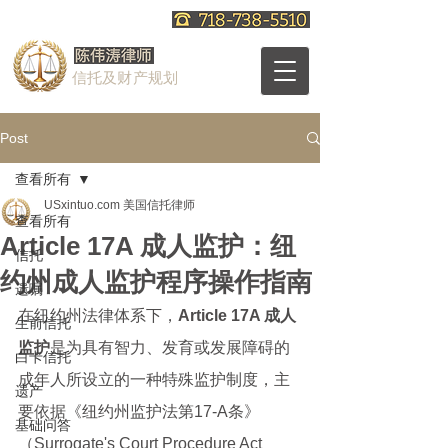
信托及财产规划
Post
查看所有
USxintuo.com 美国信托律师
查看所有
Article 17A 成人监护：纽
信托
约州成人监护程序操作指南
遗嘱
在纽约州法律体系下，
Article 17A 成人
生前信托
监护
是为具有智力、发育或发展障碍的
白卡信托
成年人所设立的一种特殊监护制度，主
遗产
要依据《纽约州监护法第17-A条》
基础问答
（Surrogate's Court Procedure Act 